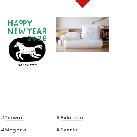
TAGS
#
Taiwan
#
Fukuoka
#
Nagano
#
Events