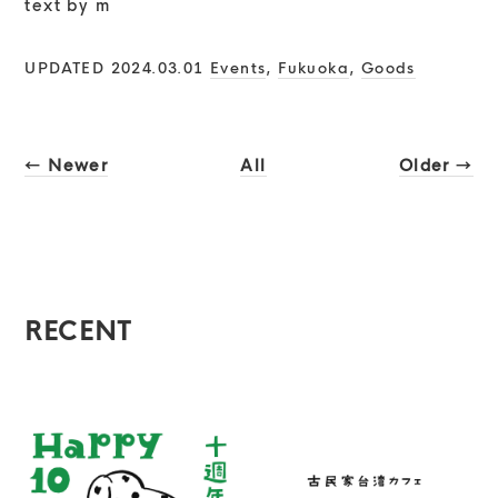
text by m
UPDATED 2024.03.01
Events
,
Fukuoka
,
Goods
← Newer
All
Older →
RECENT