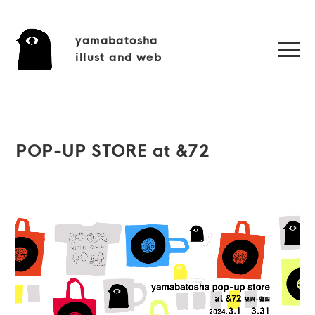
yamabatosha
illust and web
POP-UP STORE at &72