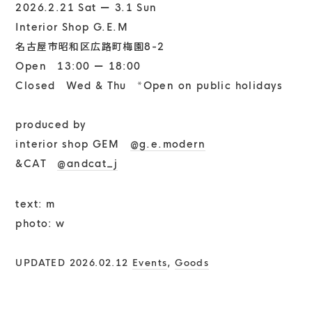
2026.2.21 Sat ー 3.1 Sun
Interior Shop G.E.M
名古屋市昭和区広路町梅園8-2
Open 13:00 ー 18:00
Closed Wed & Thu *Open on public holidays
produced by
interior shop GEM
@g.e.
modern
&CAT
@
andcat_j
text: m
photo: w
UPDATED 2026.02.12
Events
,
Goods