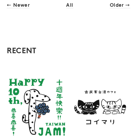
← Newer
All
Older →
RECENT