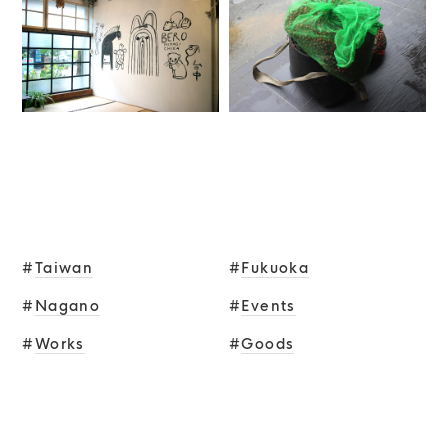
TAGS
#
Taiwan
#
Fukuoka
#
Nagano
#
Events
#
Works
#
Goods