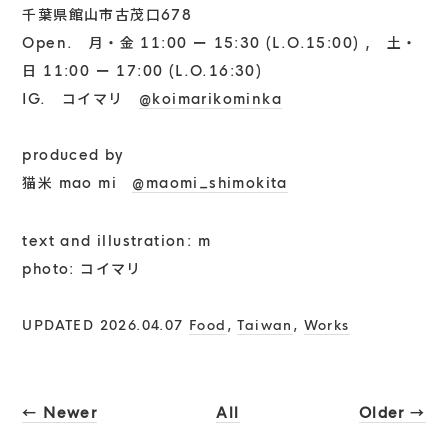
千葉県館山市古茂口678
Open. 月・金 11:00 ー 15:30 (L.O.15:00) , 土・
日 11:00 ー 17:00 (L.O.16:30)
IG. コイマリ
@koimarikominka
produced by
猫米 mao mi
@maomi_shimokita
text and illustration: m
photo: コイマリ
UPDATED 2026.04.07
Food
,
Taiwan
,
Works
← Newer
All
Older →