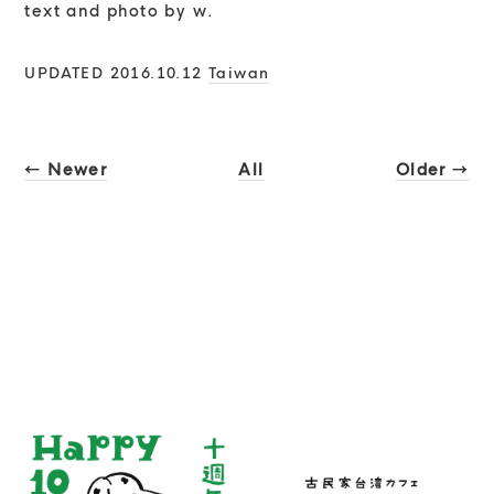
text and photo by w.
UPDATED 2016.10.12
Taiwan
← Newer
All
Older →
RECENT