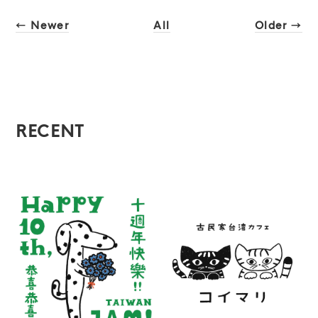
← Newer
All
Older →
RECENT