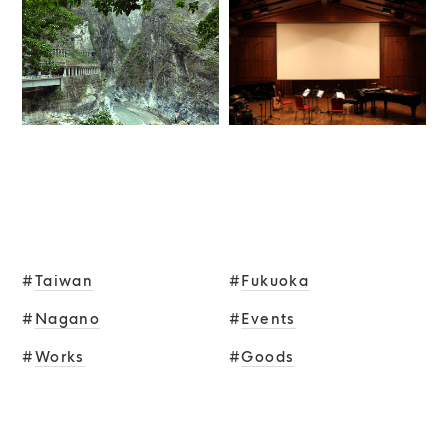
TAGS
#
Taiwan
#
Fukuoka
#
Nagano
#
Events
#
Works
#
Goods