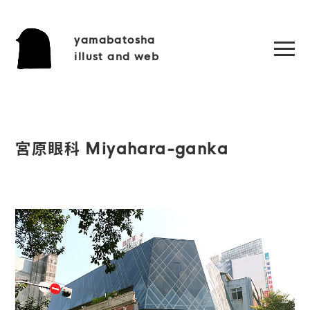
yamabatosha
illust and web
宮原眼科 Miyahara-ganka