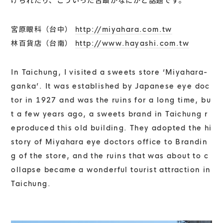
げられたり、こういった古蹟がなにかと話題です。
宮原眼科（台中）
http://miyahara.com.tw
林百貨店（台南）
http://www.hayashi.com.tw
In Taichung, I visited a sweets store ‘Miyahara-
ganka’. It was established by Japanese eye doc
tor in 1927 and was the ruins for a long time, bu
t a few years ago, a sweets brand in Taichung r
eproduced this old building. They adopted the hi
story of Miyahara eye doctors office to Brandin
g of the store, and the ruins that was about to c
ollapse became a wonderful tourist attraction in
Taichung.