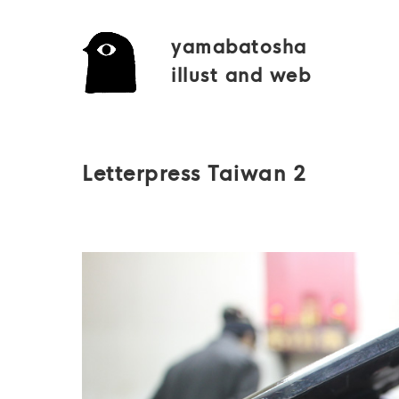
yamabatosha
illust and web
Letterpress Taiwan 2