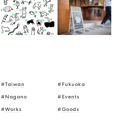
TAGS
#
Taiwan
#
Fukuoka
#
Nagano
#
Events
#
Works
#
Goods