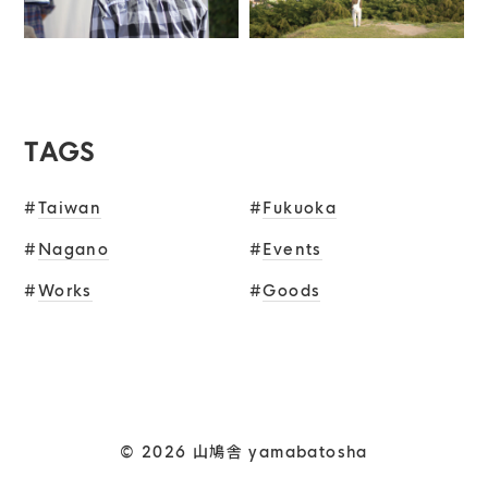
TAGS
#
Taiwan
#
Fukuoka
#
Nagano
#
Events
#
Works
#
Goods
© 2026 山鳩舎 yamabatosha