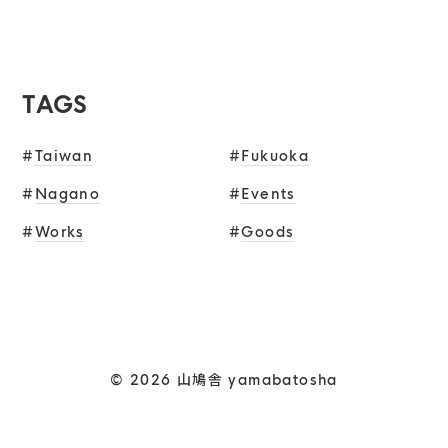
TAGS
#
Taiwan
#
Fukuoka
#
Nagano
#
Events
#
Works
#
Goods
© 2026 山鳩舎 yamabatosha