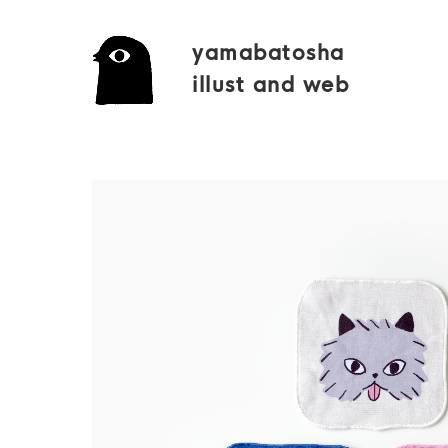
yamabatosha
illust and web