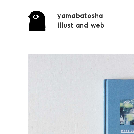
yamabatosha
illust and web