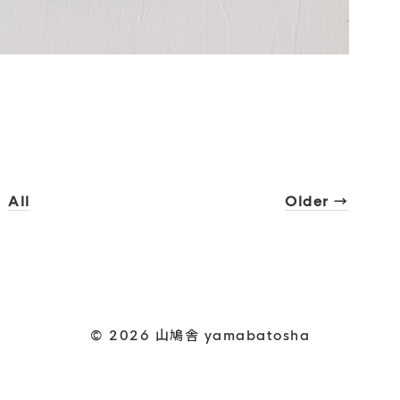
All
Older →
© 2026 山鳩舎 yamabatosha